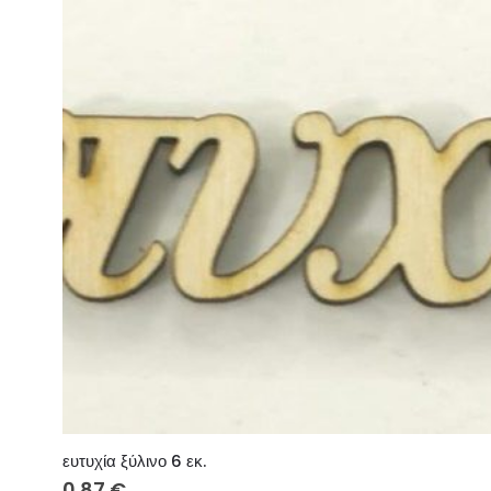
ευτυχία ξύλινο 6 εκ.
0.87
€