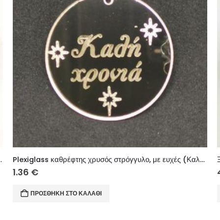
όνια Πολλά στον δάσκαλο) 10 εκ.
Plexiglass καθρέφτης χρυσός στρόγγυλο, με ευχές (Καλή Χρονιά) 3 εκ.
1.36
€
ΠΡΟΣΘΉΚΗ ΣΤΟ ΚΑΛΆΘΙ