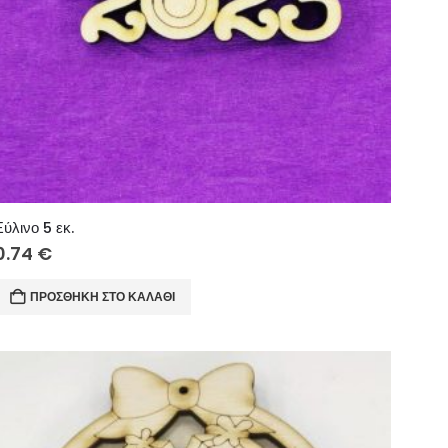
Ξύλινο 5 εκ.
0.74
€
ΠΡΟΣΘΉΚΗ ΣΤΟ ΚΑΛΆΘΙ