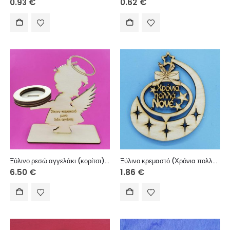
0.93
€
0.62
€
Ξύλινο ρεσώ αγγελάκι (κορίτσι) Στον παππού μου Με αγάπη 15 εκ.
Ξύλινο κρεμαστό (Χρόνια πολλά Νονέ) 10 εκ.
6.50
€
1.86
€