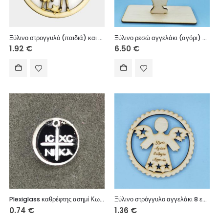
Ξύλινο στρογγυλό (παιδιά) και σύννεφο με (ονόματα της αρεσκείας σας) 10 εκ.
Ξύλινο ρεσώ αγγελάκι (αγόρι) Στον παππού μου Με αγάπη 15 εκ.
1.92
€
6.50
€
Plexiglass καθρέφτης ασημί Κωνσταντινάτο στρόγγυλο 1,5 εκ.
Ξύλινο στρόγγυλο αγγελάκι 8 εκ. με ευχές
0.74
€
1.36
€