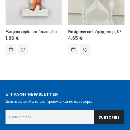
Ελαφάκι κορίτσι εκτύπωση 8εκ.
Plexiglass καθρέφτης ασημί, Κλεψύδρα με ευχή, 10 εκ.
1.86
€
4.65
€
ΕΓΓΡΑΦΗ NEWSLETTER
Δείτε πρώτοι όλα τα νέα προϊόντα και τις προσφορές