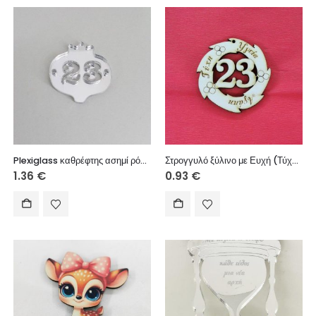
Plexiglass καθρέφτης ασημί ρόδι 3 εκ.
Στρογγυλό ξύλινο με Ευχή (Τύχη, Υγεία, Αγάπη) 6 εκ.
1.36
€
0.93
€