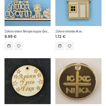
Ξύλινο σταντ δέντρο ευχών (κορίτσι) Χρόνια πολλά Παππού και Γιαγιά 25 εκ.
Ξύλινο σπιτάκι 6 εκ.
9.99
€
1.12
€