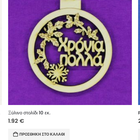
ύ) 10 εκ.
Ξύλινο στολίδι 10 εκ.
1.92
€
ΠΡΟΣΘΉΚΗ ΣΤΟ ΚΑΛΆΘΙ