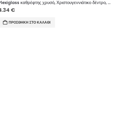
Plexiglass καθρέφτης χρυσό, Χριστουγεννιάτικο δέντρο, 8 εκ.
4.34
€
ΠΡΟΣΘΉΚΗ ΣΤΟ ΚΑΛΆΘΙ