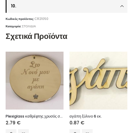
10.
Κωδικός προϊόντος:
CR21050
Κατηγορία:
ΣΤΟΛΙΔΙΑ
Σχετικά Προϊόντα
Plexiglass καθρέφτης χρυσός στρόγγυλο με ευχές (Στο Νονό μου με αγάπη) 6 εκ.
αγάπη ξύλινο 6 εκ.
2.79
€
0.87
€