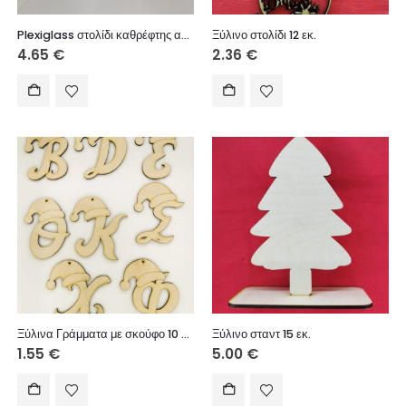
Plexiglass στολίδι καθρέφτης ασημί 10 εκ.
Ξύλινο στολίδι 12 εκ.
4.65
€
2.36
€
Ξύλινα Γράμματα με σκούφο 10 εκ. (τιμή / τεμάχιο – Γράμματα της επιλογής σας)
Ξύλινο σταντ 15 εκ.
1.55
€
5.00
€