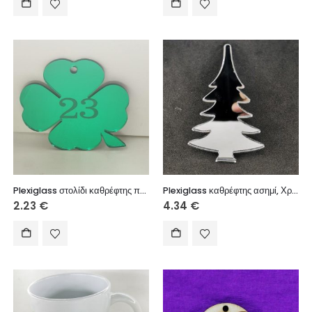
Plexiglass στολίδι καθρέφτης πράσινος 5 εκ.
Plexiglass καθρέφτης ασημί, Χριστουγεννιάτικο δέντρο, 8 εκ.
2.23
€
4.34
€