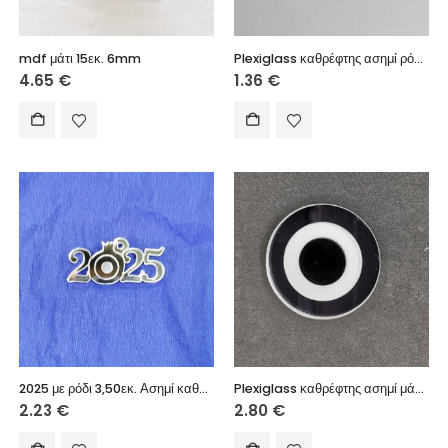
mdf μάτι 15εκ. 6mm
Plexiglass καθρέφτης ασημί ρόδι 3 εκ.
4.65
€
1.36
€
2025 με ρόδι 3,50εκ. Ασημί καθρέφτης 5τεμ.
Plexiglass καθρέφτης ασημί μάτι 6 εκ.
2.23
€
2.80
€