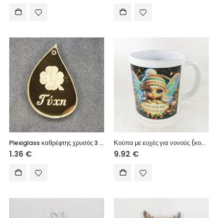
Plexiglass καθρέφτης χρυσός 3 εκ.
Κούπα με ευχές για νονούς (κοριτσάκι)
1.36
€
9.92
€