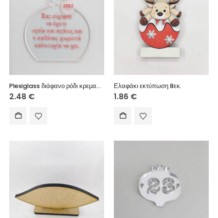
Plexiglass διάφανο ρόδι κρεμαστό με ευχή 8 εκ.
Ελαφάκι εκτύπωση 8εκ.
2.48
€
1.86
€