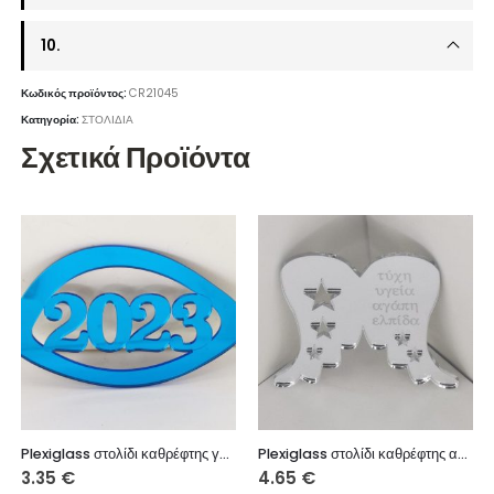
10.
Κωδικός προϊόντος:
CR21045
Κατηγορία:
ΣΤΟΛΙΔΙΑ
Σχετικά Προϊόντα
Plexiglass στολίδι καθρέφτης γαλάζιος 7 εκ.
Plexiglass στολίδι καθρέφτης ασημί 10 εκ.
3.35
€
4.65
€