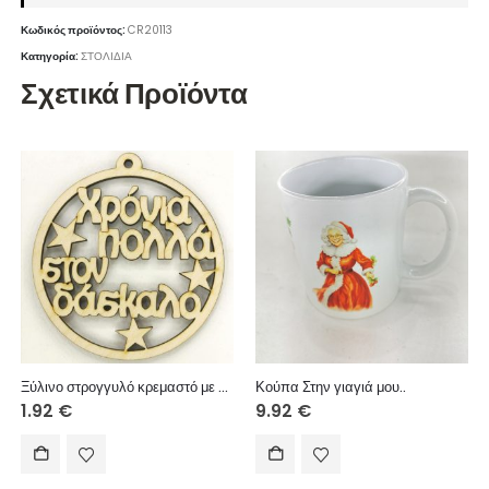
Κωδικός προϊόντος:
CR20113
Κατηγορία:
ΣΤΟΛΙΔΙΑ
Σχετικά Προϊόντα
Ξύλινο στρογγυλό κρεμαστό με ευχές (Χρόνια Πολλά στον δάσκαλο) 10 εκ.
Κούπα Στην γιαγιά μου..
1.92
€
9.92
€