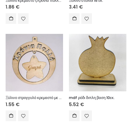
Ξύλινο κρεμαστό (Χρόνια πολλά Θείε) 10 εκ.
Ξύλινο στολίδι 15 εκ.
1.86
€
3.41
€
Ξύλινο στρογγυλό κρεμαστό με ευχές (Χρόνια Πολλά), σε αστέρι (Γιαγιά) 8 εκ.
mdf ρόδι διπλη βαση 10εκ.
1.55
€
5.52
€