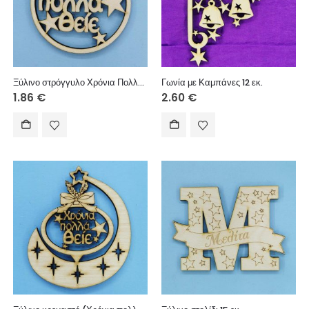
Ξύλινο στρόγγυλο Χρόνια Πολλά (Θείε) 10 εκ.
Γωνία με Καμπάνες 12 εκ.
1.86
€
2.60
€