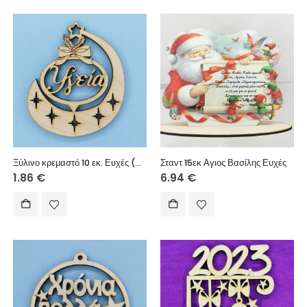
Ξύλινο κρεμαστό 10 εκ. Ευχές (Υγεία)
Σταντ 15εκ Αγιος Βασίλης Ευχές
1.86
€
6.94
€