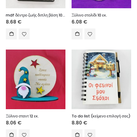
mdf δέντρο ζωής διπλη βάση 10εκ.βαμμένο μεταλλικό χρώμα 6mm
Ξύλινο στολίδι 10 εκ.
8.68
€
6.08
€
Ξύλινο σταντ 12 εκ.
To do list (κείμενο επιλογή σας)
8.06
€
8.80
€