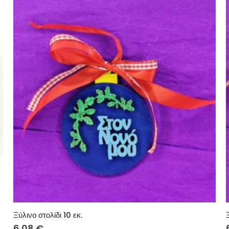
Ξύλινο στολίδι 10 εκ.
6.08
€