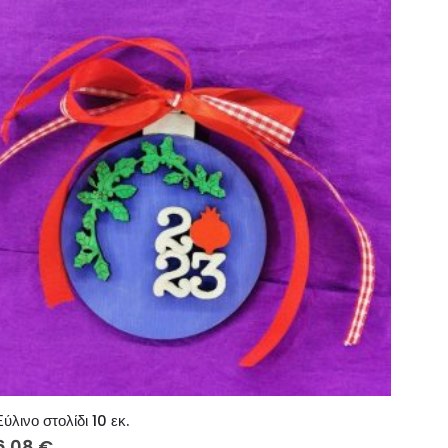
Ξύλινο στολίδι 10 εκ.
6.08
€