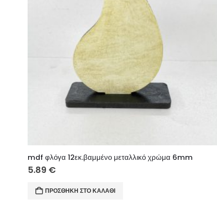
mdf φλόγα 12εκ.βαμμένο μεταλλικό χρώμα 6mm
5.89
€
ΠΡΟΣΘΉΚΗ ΣΤΟ ΚΑΛΆΘΙ