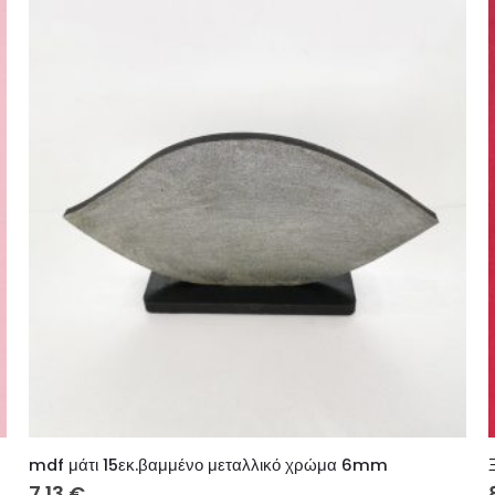
mdf μάτι 15εκ.βαμμένο μεταλλικό χρώμα 6mm
7.13
€