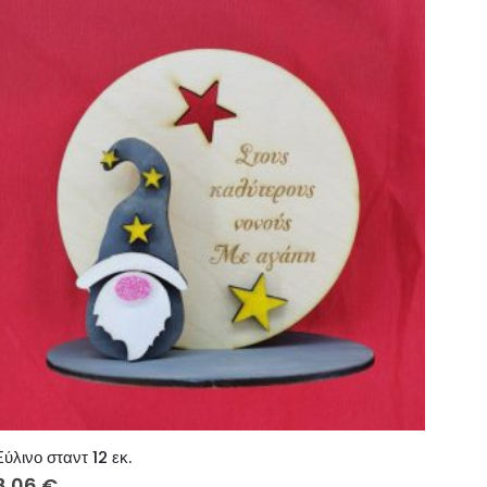
Ξύλινο σταντ 12 εκ.
8.06
€