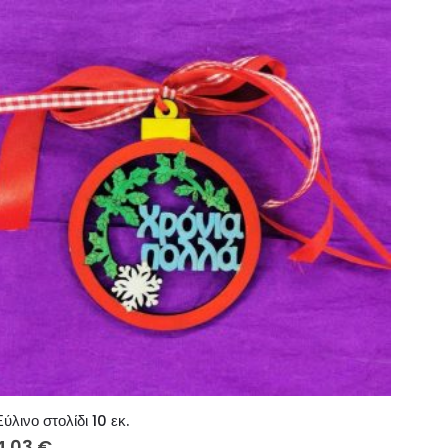
Ξύλινο στολίδι 10 εκ.
4.03
€