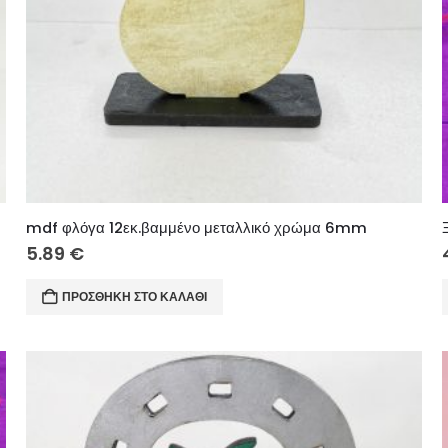
mdf φλόγα 12εκ.βαμμένο μεταλλικό χρώμα 6mm
5.89
€
ΠΡΟΣΘΉΚΗ ΣΤΟ ΚΑΛΆΘΙ