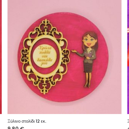
Ξύλινο στολίδι 12 εκ.
9.80
€