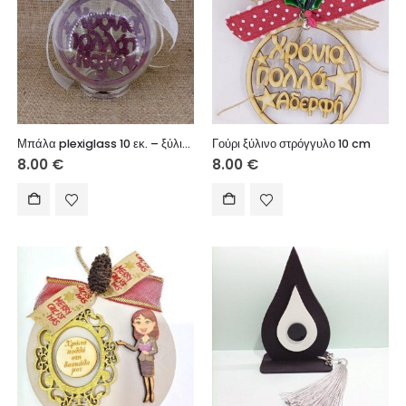
Μπάλα plexiglass 10 εκ. – ξύλινο στοιχείο Χρόνια Πολλά (Νονά)
Γούρι ξύλινο στρόγγυλο 10 cm
8.00
€
8.00
€