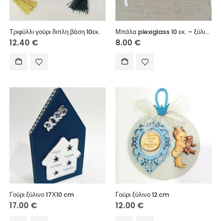
Τριφύλλι γούρι διπλη βάση 10εκ.
Μπάλα plexiglass 10 εκ. – ξύλινο στοιχείο Καλή Χρονιά (Νονέ & Νονά)
12.40
€
8.00
€
Γούρι ξύλινο 17Χ10 cm
Γούρι ξύλινο 12 cm
17.00
€
12.00
€