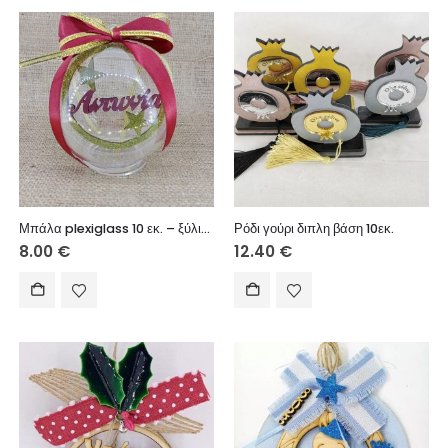
Μπάλα plexiglass 10 εκ. – ξύλινο στοιχείο με όνομα (όνομα επιλογής σας)
Ρόδι γούρι διπλη βάση 10εκ.
8.00
€
12.40
€