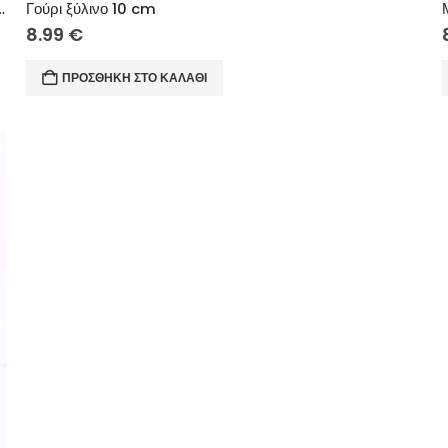
ινο στοιχείο Καλή Χρονιά (Νονέ μου)
Γούρι ξύλινο 10 cm
8.99
€
ΠΡΟΣΘΉΚΗ ΣΤΟ ΚΑΛΆΘΙ