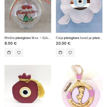
Μπάλα plexiglass 10 εκ. – ξύλινο στοιχείο με όνομα (όνομα τηε επιλογής σας)
Γούρι plexiglass λευκό με plexiglass καθρέφτη ασημί 15 cm
8.00
€
20.00
€