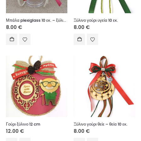
Μπάλα plexiglass 10 εκ. – ξύλινο στοιχείο Καλή Χρονιά (Γιαγιά μου)
Ξύλινο γούρι υγεία 10 εκ.
8.00
€
8.00
€
Γούρι ξύλινο 12 cm
Ξύλινο γούρι θείε – θεία 10 εκ.
12.00
€
8.00
€