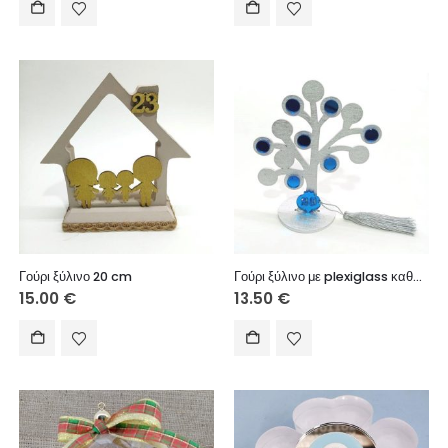
Γούρι ξύλινο 20 cm
Γούρι ξύλινο με plexiglass καθρέφτη μπλε 15 cm
15.00
€
13.50
€