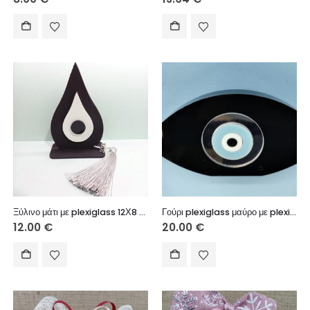
Ξύλινο μάτι με plexiglass 12Χ8 εκ.
Γούρι plexiglass μαύρο με plexiglass καθρέφτη ασημί 18Χ7,5 cm
12.00
€
20.00
€