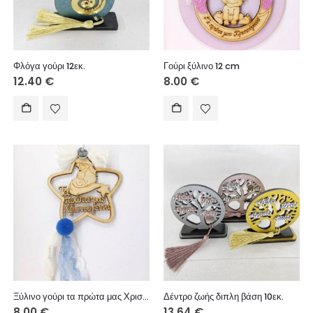
Φλόγα γούρι 12εκ.
Γούρι ξύλινο 12 cm
12.40
€
8.00
€
Ξύλινο γούρι τα πρώτα μας Χριστούγεννα, αγόρι 10 εκ.
Δέντρο ζωής διπλη βάση 10εκ.
8.00
€
13.64
€