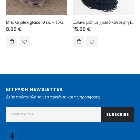
Μπάλα plexiglass 10 εκ. – ξύλινο στοιχείο Χρόνια Πολλά (Νονά)
Ξύλινο μάτι με χρυσό καθρέφτη 18X9 εκ.
8.00
€
15.00
€
ΕΓΓΡΑΦΗ NEWSLETTER
Δείτε πρώτοι όλα τα νέα προϊόντα και τις προσφορές