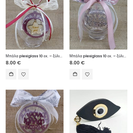
Μπάλα plexiglass 10 εκ. – ξύλινο στοιχείο Καλή Χρονιά (Νονά μου)
Μπάλα plexiglass 10 εκ. – ξύλινο στοιχείο Χρόνια Πολλά (Παππού)
8.00
€
8.00
€