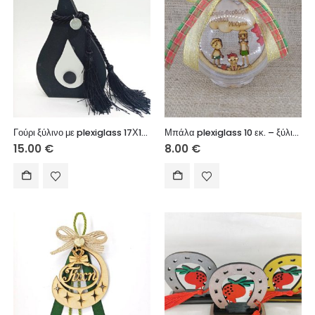
Γούρι ξύλινο με plexiglass 17Χ11 cm
Μπάλα plexiglass 10 εκ. – ξύλινο στοιχείο (οικογένεια)
15.00
€
8.00
€