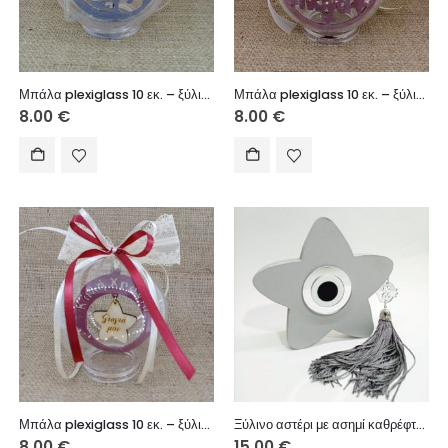
Μπάλα plexiglass 10 εκ. – ξύλινο στοιχείο με όνομα (όνομα επιλογής σας)
Μπάλα plexiglass 10 εκ. – ξύλινο στοιχείο Χρόνια Πολλά (Νονά)
8.00
€
8.00
€
Μπάλα plexiglass 10 εκ. – ξύλινο στοιχείο Καλή Χρονιά (Γιαγιά μου)
Ξύλινο αστέρι με ασημί καθρέφτη 17X17 εκ.
8.00
€
15.00
€