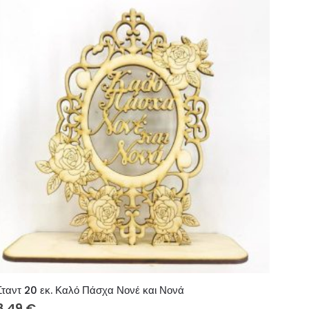
Σταντ 20 εκ. Καλό Πάσχα Νονέ και Νονά
8.49
€