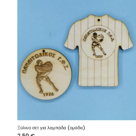
Ξύλινο σετ για λαμπάδα (ομάδα)
2.50
€