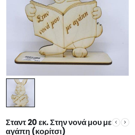
Σταντ 20 εκ. Στην νονά μου με
αγάπη (κορίτσι)