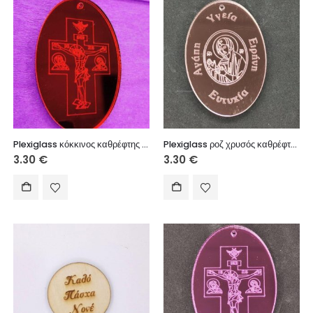
Plexiglass κόκκινος καθρέφτης 7 εκ. Εσταυρωμένος
Plexiglass ροζ χρυσός καθρέφτης 7 εκ. με ευχές
3.30
€
3.30
€