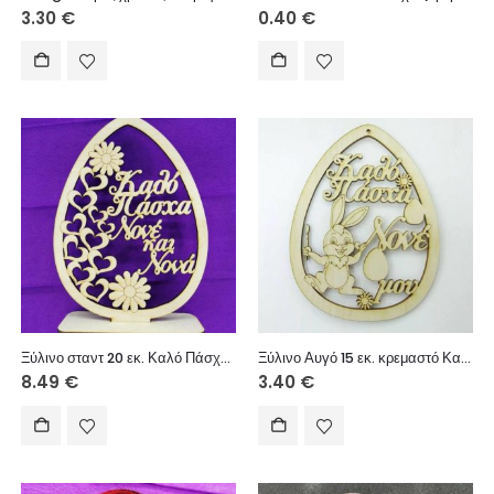
3.30
€
0.40
€
Ξύλινο σταντ 20 εκ. Καλό Πάσχα Νονέ και Νονά
Ξύλινο Αυγό 15 εκ. κρεμαστό Καλό Πάσχα Νονέ μου (αγόρι)
8.49
€
3.40
€