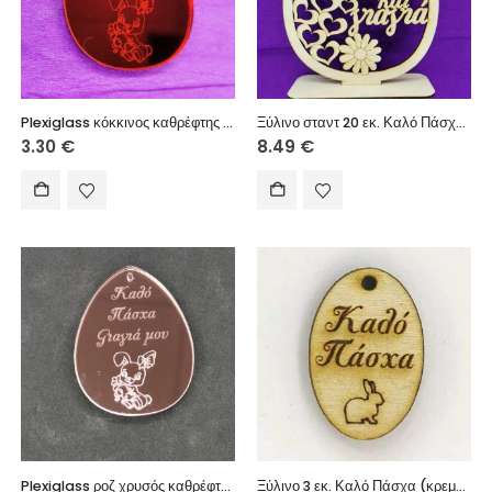
Plexiglass κόκκινος καθρέφτης αυγό 7 εκ. Καλό Πάσχα Νονά μου
Ξύλινο σταντ 20 εκ. Καλό Πάσχα παππού και γιαγιά
3.30
€
8.49
€
Plexiglass ροζ χρυσός καθρέφτης αυγό 7 εκ. Καλό Πάσχα Γιαγιά μου
Ξύλινο 3 εκ. Καλό Πάσχα (κρεμαστό)