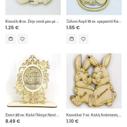
Κουνέλι 8 εκ. Στην νονά μου με αγάπη (αγόρι)
Ξύλινο Αυγό 10 εκ. κρεμαστό Καλό Πάσχα Νονά μου (αγόρι)
1.25
€
1.55
€
Σταντ 20 εκ. Καλό Πάσχα Νονέ (όνομα επιθυμίας σας)
Κουνέλια 7 εκ. Καλή Ανάσταση (αγόρι και κορίτσι)
8.49
€
1.10
€