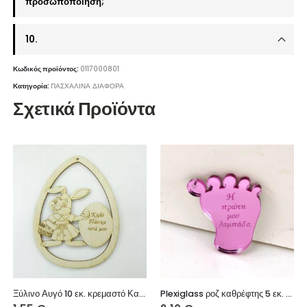
προσωποποίηση;
10.
Κωδικός προϊόντος:
0117000801
Κατηγορία:
ΠΑΣΧΑΛΙΝΑ ΔΙΑΦΟΡΑ
Σχετικά Προϊόντα
Ξύλινο Αυγό 10 εκ. κρεμαστό Καλό Πάσχα Νονά μου (κορίτσι)
Plexiglass ροζ καθρέφτης 5 εκ. πατούσα (Η πρώτη μου λαμπάδα)