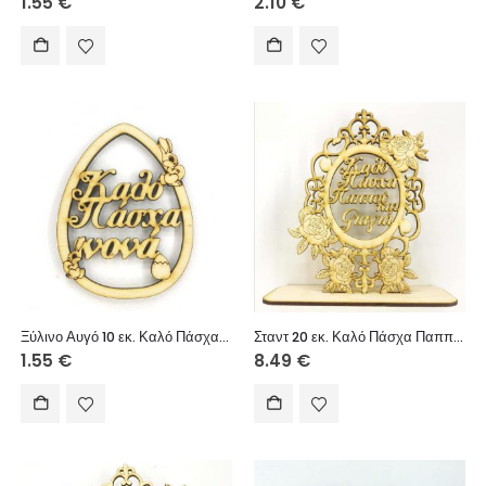
1.55
€
2.10
€
Ξύλινο Αυγό 10 εκ. Καλό Πάσχα νονά
Σταντ 20 εκ. Καλό Πάσχα Παππού και Γιαγιά
1.55
€
8.49
€