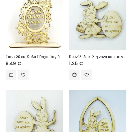
Σταντ 20 εκ. Καλό Πάσχα Γιαγιά
Κουνέλι 8 εκ. Στη νονά και στο νονό μου με αγάπη (κορίτσι)
8.49
€
1.25
€