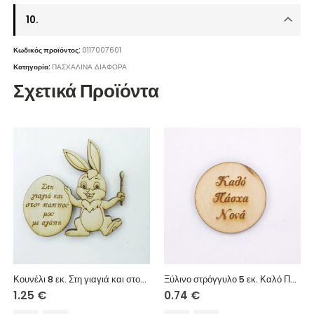
10.
Κωδικός προϊόντος:
0117007601
Κατηγορία:
ΠΑΣΧΑΛΙΝΑ ΔΙΑΦΟΡΑ
Σχετικά Προϊόντα
Κουνέλι 8 εκ. Στη γιαγιά και στον παππού μου με αγάπη (αγόρι)
Ξύλινο στρόγγυλο 5 εκ. Καλό Πάσχα Νονά
1.25
€
0.74
€