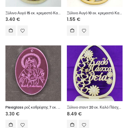
Ξύλινο Αυγό 15 εκ. κρεμαστό Καλό Πάσχα Νονέ μου (αγόρι)
Ξύλινο Αυγό 10 εκ. κρεμαστό Καλό Πάσχα – Με αγάπη στο νονό μου (κορίτσι)
3.40
€
1.55
€
Plexiglass ροζ καθρέφτης 7 εκ. Παναγία
Ξύλινο σταντ 20 εκ. Καλό Πάσχα Θεία
3.30
€
8.49
€