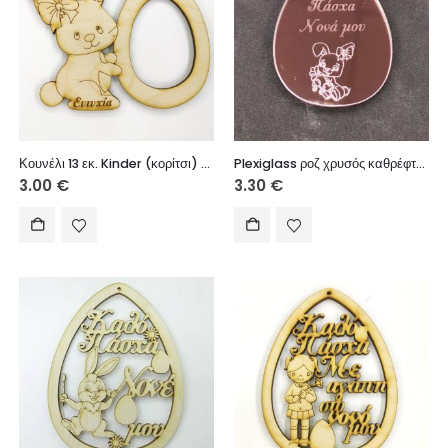
Κουνέλι 13 εκ. Kinder (κορίτσι) – χωρίς το σοκολατένιο αυγό
Plexiglass ροζ χρυσός καθρέφτης αυγό 7 εκ. Καλό Πάσχα Νονά μου
3.00
€
3.30
€