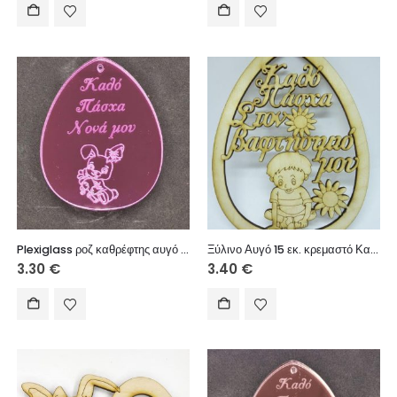
Plexiglass ροζ καθρέφτης αυγό 7 εκ. Καλό Πάσχα Νονά μου
Ξύλινο Αυγό 15 εκ. κρεμαστό Καλό Πάσχα Στον βαφτησιμιό μου (αγόρι)
3.30
€
3.40
€