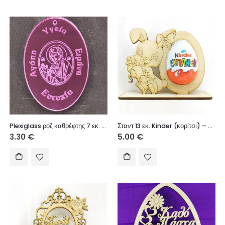
Plexiglass ροζ καθρέφτης 7 εκ. με ευχές
Σταντ 13 εκ. Kinder (κορίτσι) – χωρίς το σοκολατένιο αυγό
3.30
€
5.00
€