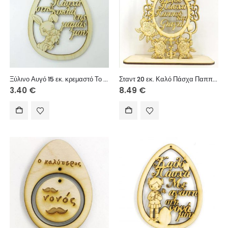
Ξύλινο Αυγό 15 εκ. κρεμαστό Το πρώτο πάσχα στην κοιλιά της μαμάς μου (αγόρι)
Σταντ 20 εκ. Καλό Πάσχα Παππού και Γιαγιά
3.40
€
8.49
€