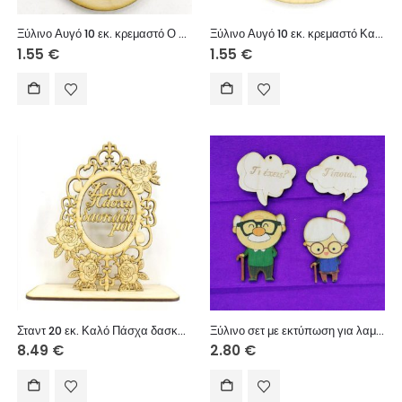
Ξύλινο Αυγό 10 εκ. κρεμαστό Ο καλύτερος νονός
Ξύλινο Αυγό 10 εκ. κρεμαστό Καλό Πάσχα – Με αγάπη στη νονά μου (κορίτσι)
1.55
€
1.55
€
Σταντ 20 εκ. Καλό Πάσχα δασκάλα μου
Ξύλινο σετ με εκτύπωση για λαμπάδα
8.49
€
2.80
€