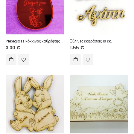
Plexiglass κόκκινος καθρέφτης αυγό 7 εκ. Καλό Πάσχα Γιαγιά μου
Ξύλινες εκφράσεις 10 εκ.
3.30
€
1.55
€