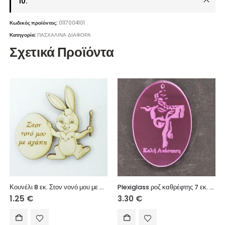
10.
Κωδικός προϊόντος:
0117004101
Κατηγορία:
ΠΑΣΧΑΛΙΝΑ ΔΙΑΦΟΡΑ
Σχετικά Προϊόντα
Κουνέλι 8 εκ. Στον νονό μου με αγάπη (αγόρι)
Plexiglass ροζ καθρέφτης 7 εκ. Καλή Ανάσταση
1.25
€
3.30
€