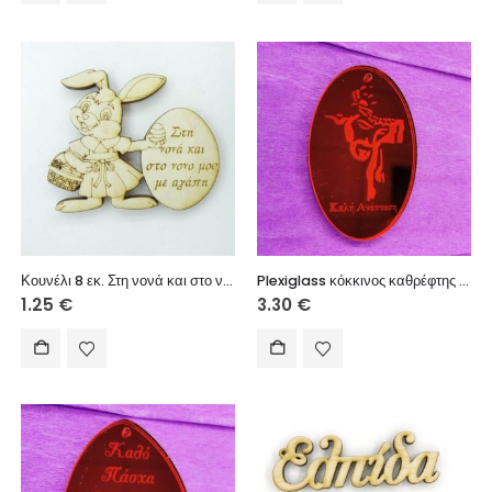
Κουνέλι 8 εκ. Στη νονά και στο νονό μου με αγάπη (κορίτσι)
Plexiglass κόκκινος καθρέφτης 7 εκ. Καλή Ανάσταση
1.25
€
3.30
€