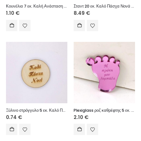
Κουνέλια 7 εκ. Καλή Ανάσταση (αγόρι και κορίτσι)
Σταντ 20 εκ. Καλό Πάσχα Νονά και Νονέ μου
1.10
€
8.49
€
Ξύλινο στρόγγυλο 5 εκ. Καλό Πάσχα Νονέ
Plexiglass ροζ καθρέφτης 5 εκ. πατούσα (Η πρώτη μου λαμπάδα)
0.74
€
2.10
€