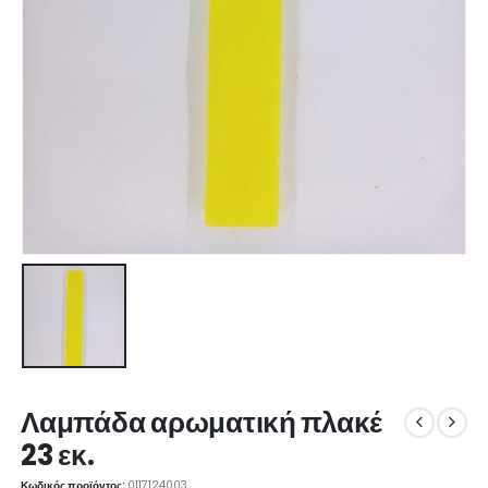
Λαμπάδα αρωματική πλακέ
23 εκ.
Κωδικός προϊόντος:
0117124003