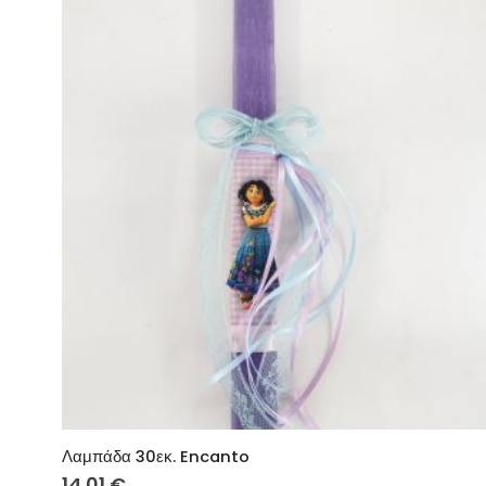
Λαμπάδα 30εκ. Encanto
14.01
€