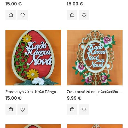
15.00
€
15.00
€
Σταντ αυγό 20 εκ. Καλό Πάσχα Νονά
Σταντ αυγό 20 εκ. με λουλούδια Καλό Πάσχα Νονέ και Νονά
15.00
€
9.99
€