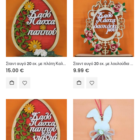
Σταντ αυγό 20 εκ. με πλάτη Καλό Πάσχα παππού
Σταντ αυγό 20 εκ. με λουλούδια Καλό Πάσχα δασκάλα μου
15.00
€
9.99
€