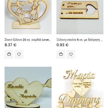
Σταντ ξύλινο 20 εκ. καρδιά Love (ονόματα επιλογής)
Ξύλινη ετικέτα 6 εκ. με διάτρητη καρδιά για διπλό μπρελόκ 028
8.37
€
0.93
€