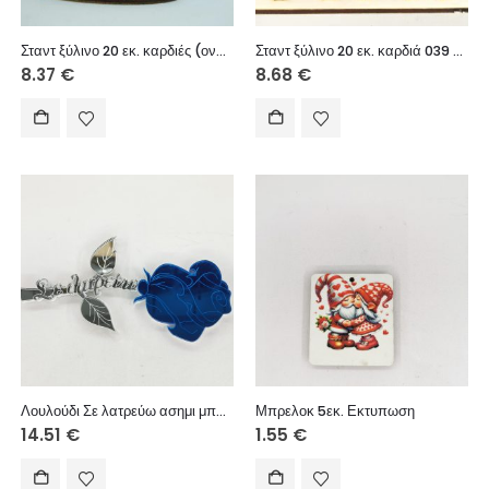
Σταντ ξύλινο 20 εκ. καρδιές (ονόματα επιλογής)
Σταντ ξύλινο 20 εκ. καρδιά 039 (ονόματα επιλογής)
8.37
€
8.68
€
Λουλούδι Σε λατρεύω ασημι μπλε καθρέφτης 15εκ.
Μπρελοκ 5εκ. Εκτυπωση
14.51
€
1.55
€