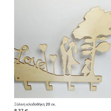
Ξύλινη κλειδοθήκη 20 εκ.
8.37
€