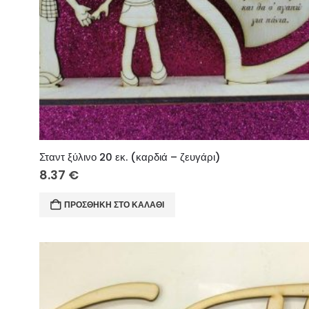
Σταντ ξύλινο 20 εκ. (καρδιά – ζευγάρι)
8.37
€
ΠΡΟΣΘΉΚΗ ΣΤΟ ΚΑΛΆΘΙ