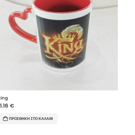
king
11.16
€
ΠΡΟΣΘΉΚΗ ΣΤΟ ΚΑΛΆΘΙ