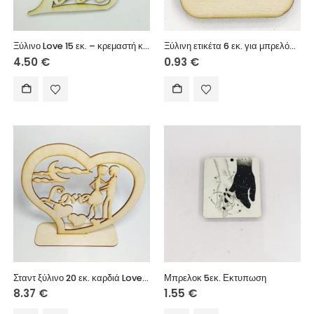
Ξύλινο Love 15 εκ. – κρεμαστή καρδιά 6 εκ. (ονόματα επιλογής)
Ξύλινη ετικέτα 6 εκ. για μπρελόκ (καρδιογράφημα)
4.50
€
0.93
€
Σταντ ξύλινο 20 εκ. καρδιά Love (ονόματα επιλογής)
Μπρελοκ 5εκ. Εκτυπωση
8.37
€
1.55
€