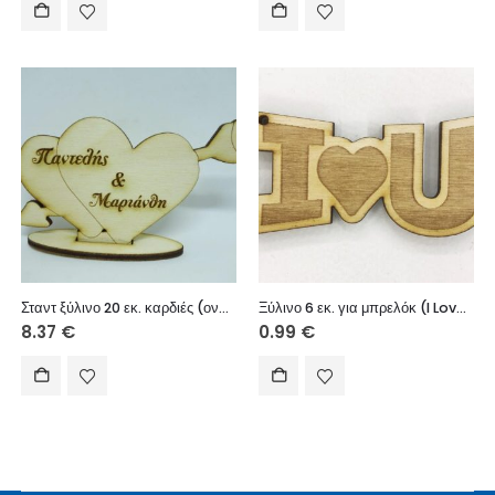
Σταντ ξύλινο 20 εκ. καρδιές (ονόματα επιλογής)
Ξύλινο 6 εκ. για μπρελόκ (I Love you)
8.37
€
0.99
€