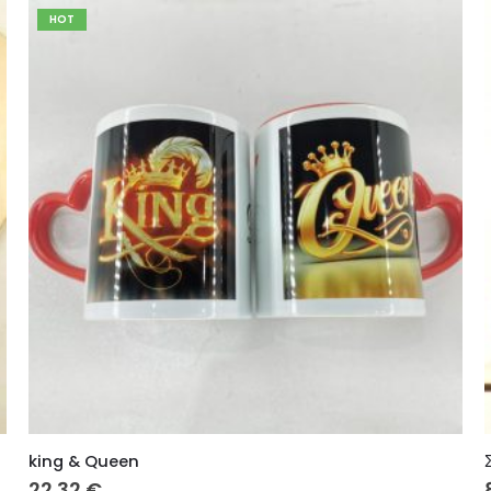
HOT
king & Queen
22.32
€