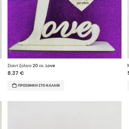
ρελόκ 028
Σταντ ξύλινο 20 εκ. Love
8.37
€
ΠΡΟΣΘΉΚΗ ΣΤΟ ΚΑΛΆΘΙ