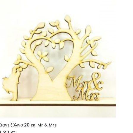
Σταντ ξύλινο 20 εκ. Mr & Mrs
8.37
€