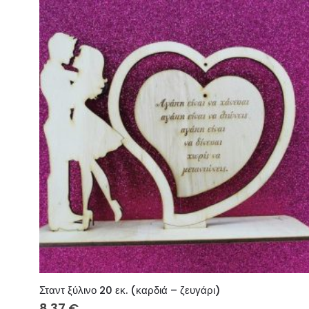
Σταντ ξύλινο 20 εκ. (καρδιά – ζευγάρι)
8.37
€