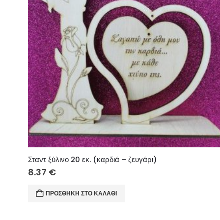
Σταντ ξύλινο 20 εκ. (καρδιά – ζευγάρι)
8.37
€
ΠΡΟΣΘΉΚΗ ΣΤΟ ΚΑΛΆΘΙ