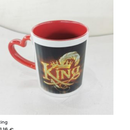
king
11.16
€