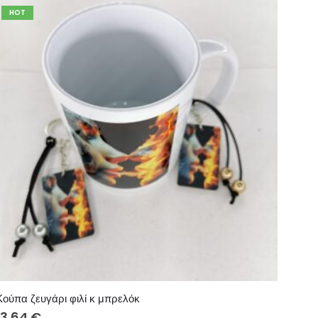
HOT
Κούπα ζευγάρι φιλί κ μπρελόκ
13.64
€