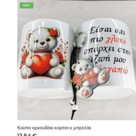
HOT
Κούπα αρκουδάκι κορίτσι κ μπρελόκ
13.64
€