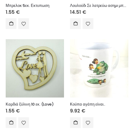
Μπρελοκ 5εκ. Εκτυπωση
Λουλούδι Σε λατρεύω ασημι μπλε καθρέφτης 15εκ.
1.55
€
14.51
€
Καρδιά ξύλινη 10 εκ. (Love)
Κούπα αγάπη είναι..
1.55
€
9.92
€