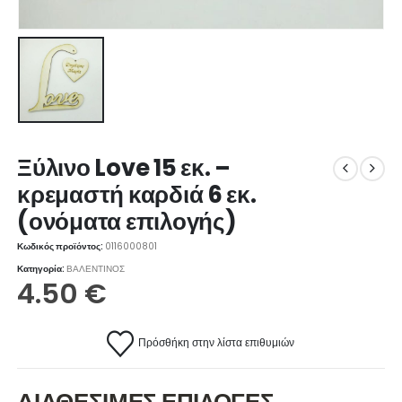
Ξύλινο Love 15 εκ. –
κρεμαστή καρδιά 6 εκ.
(ονόματα επιλογής)
Κωδικός προϊόντος:
0116000801
Κατηγορία:
ΒΑΛΕΝΤΙΝΟΣ
4.50
€
Πρόσθήκη στην λίστα επιθυμιών