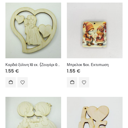
Καρδιά ξύλινη 10 εκ. (Ζευγάρι 04)
Μπρελοκ 5εκ. Εκτυπωση
1.55
€
1.55
€