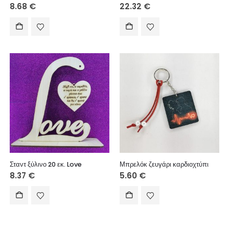
8.68
€
22.32
€
Σταντ ξύλινο 20 εκ. Love
Μπρελόκ ζευγάρι καρδιοχτύπι
8.37
€
5.60
€