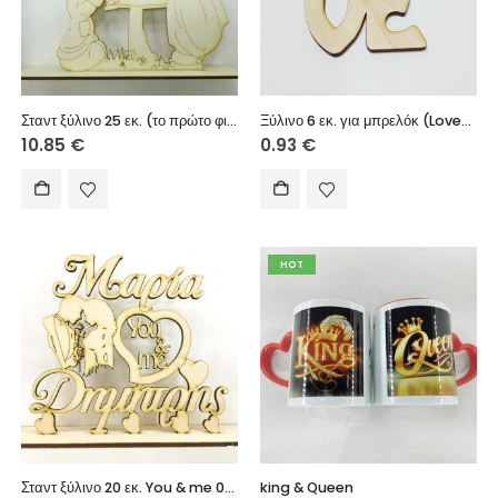
Σταντ ξύλινο 25 εκ. (το πρώτο φιλί)
Ξύλινο 6 εκ. για μπρελόκ (Love) 018
10.85
€
0.93
€
HOT
Σταντ ξύλινο 20 εκ. You & me 037 (ονόματα επιλογής)
king & Queen