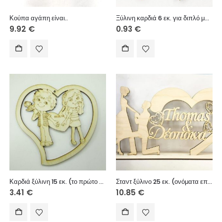
Κούπα αγάπη είναι..
Ξύλινη καρδιά 6 εκ. για διπλό μπρελόκ 026
9.92
€
0.93
€
Καρδιά ξύλινη 15 εκ. (το πρώτο άγγιγμα)
Σταντ ξύλινο 25 εκ. (ονόματα επιλογής σας)
3.41
€
10.85
€