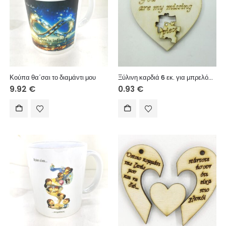
Κούπα θα΄σαι το διαμάντι μου
Ξύλινη καρδιά 6 εκ. για μπρελόκ με διάτρητο παζλ
9.92
€
0.93
€