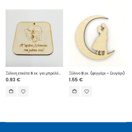
Ξύλινη ετικέτα 6 εκ. για μπρελόκ (ζευγάρι 016)
Ξύλινο 8 εκ. (φεγγάρι – ζευγάρι)
0.93
€
1.55
€