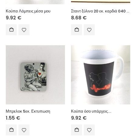
Κούπα Λάμπεις μέσα μου
Σταντ ξύλινο 20 εκ. καρδιά 040 (ονόματα επιλογής)
9.92
€
8.68
€
Μπρελοκ 5εκ. Εκτυπωση
Κούπα όσο υπάρχεις….
1.55
€
9.92
€