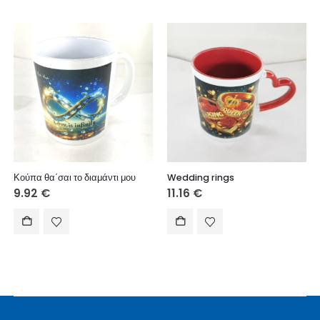
Κούπα θα΄σαι το διαμάντι μου
Wedding rings
9.92
€
11.16
€