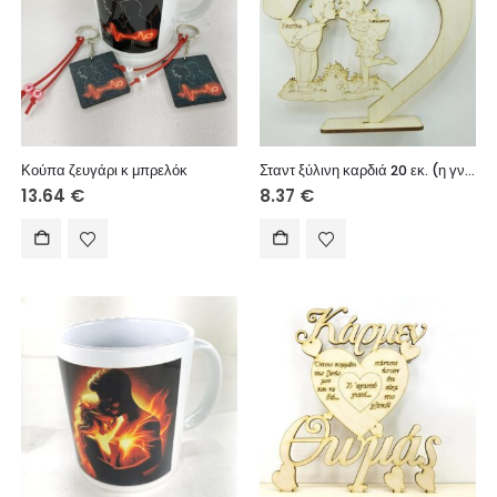
Κούπα ζευγάρι κ μπρελόκ
Σταντ ξύλινη καρδιά 20 εκ. (η γνωριμία μας)
13.64
€
8.37
€