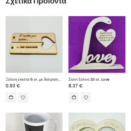
Σχετικά Προϊόντα
Ξύλινη ετικέτα 6 εκ. με διάτρητη καρδιά για διπλό μπρελόκ 028
Σταντ ξύλινο 20 εκ. Love
0.93
€
8.37
€